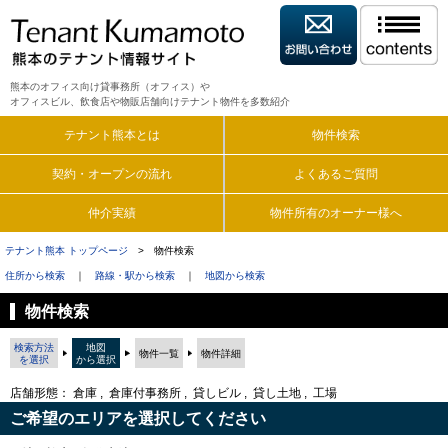
熊本のオフィス向け貸事務所（オフィス）や
オフィスビル、飲食店や物販店舗向けテナント物件を多数紹介
テナント熊本とは
物件検索
契約・オープンの流れ
よくあるご質問
仲介実績
物件所有のオーナー様へ
テナント熊本 トップページ
> 物件検索
住所から検索
｜
路線・駅から検索
｜
地図から検索
物件検索
検索方法
地図
物件一覧
物件詳細
を選択
から選択
店舗形態： 倉庫 , 倉庫付事務所 , 貸しビル , 貸し土地 , 工場
ご希望のエリアを選択してください