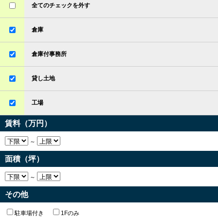
全てのチェックを外す
倉庫
倉庫付事務所
貸し土地
工場
賃料（万円）
～
面積（坪）
～
その他
駐車場付き
1Fのみ