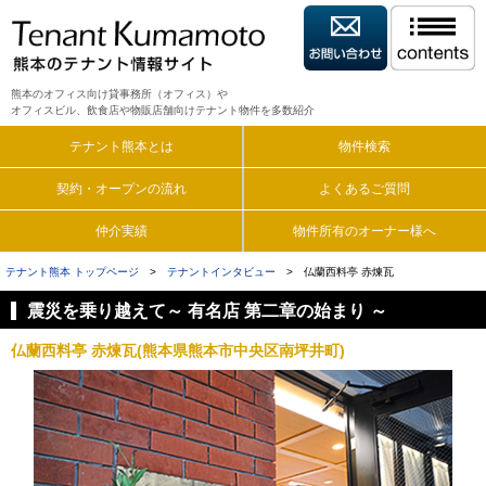
熊本のオフィス向け貸事務所（オフィス）や
オフィスビル、飲食店や物販店舗向けテナント物件を多数紹介
テナント熊本とは
物件検索
契約・オープンの流れ
よくあるご質問
仲介実績
物件所有のオーナー様へ
テナント熊本 トップページ
>
テナントインタビュー
> 仏蘭西料亭 赤煉瓦
震災を乗り越えて～ 有名店 第二章の始まり ～
仏蘭西料亭 赤煉瓦(熊本県熊本市中央区南坪井町)