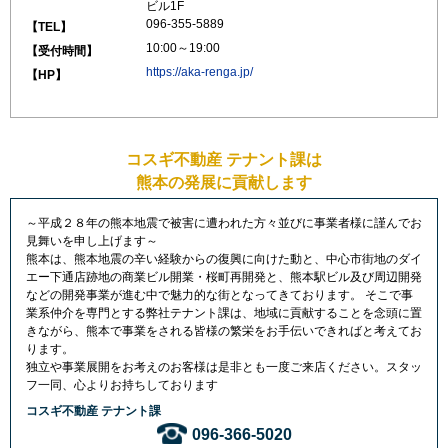
ビル1F
096-355-5889
【TEL】
10:00～19:00
【受付時間】
https://aka-renga.jp/
【HP】
コスギ不動産 テナント課
は
熊本の発展に貢献します
～平成２８年の熊本地震で被害に遭われた方々並びに事業者様に謹んでお
見舞いを申し上げます～
熊本は、熊本地震の辛い経験からの復興に向けた動と、中心市街地のダイ
エー下通店跡地の商業ビル開業・桜町再開発と、熊本駅ビル及び周辺開発
などの開発事業が進む中で魅力的な街となってきております。 そこで事
業系仲介を専門とする弊社テナント課は、地域に貢献することを念頭に置
きながら、熊本で事業をされる皆様の繁栄をお手伝いできればと考えてお
ります。
独立や事業展開をお考えのお客様は是非とも一度ご来店ください。スタッ
フ一同、心よりお持ちしております
コスギ不動産 テナント課
096-366-5020