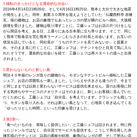
1.移転のきっかけとなる運命的な出会い
2016年4月14日21時26分、そして4月16日1時25分。熊本と大分で大きな地震
が発生しました。同年、創業３０周年を迎えようとしていた「仏蘭西料亭 赤煉
瓦」様の建物は、お店の象徴でもあったレンガの壁が隣のビルへ倒れ、大規模
損壊を受けました。建物は取り壊すことに。工藤シェフはお店の片づけをしな
がら閉店を考え、ある日、上通りにある古本屋に立ち寄ります。そこで、同じ
く熊本で飲食店を営む熊本ラーメンこむらさきの社長と出会います。お互いの
状況を話していると、同社長が「うちのテナントを見てみないか」と提案さ
れ、そのまま見に行くことに。工藤シェフは、テナントをひと目見て気に入ら
れたそうです。運命的な出会いを経て、工藤シェフは再スタートの道へと出発
されました。
2.変わらないものと新しい風
明治４０年築のレンガ造りの建物から、モダンなテナントビルへ移転した工藤
シェフ。お店の雰囲気も一新しました。しつらえや大きさも違うので、今まで
と同じままでは以前と変わらないサービスは提供出来ません。昔のお客様に対
する気持ちやサービスのクオリティはそのままに、新しいお客様に喜んでいた
だくためにも、工藤シェフは「自分流」を考えています。クラシックも残しつ
つ、モダンを取り入れる。それは新しい風となって、心地良く吹き込んでくる
「ゆったりとした時間」といった印象を受けました。
3.第2章へ
「食べたいものを、美味しく提供したい」と工藤シェフは話されます。特に拘
ったジャンルではなく、自分流でサービスを提供する。こうして再出発した赤
煉瓦様のテナントは、以前の看板や絵画、象徴のレンガの壁、そして明るい店